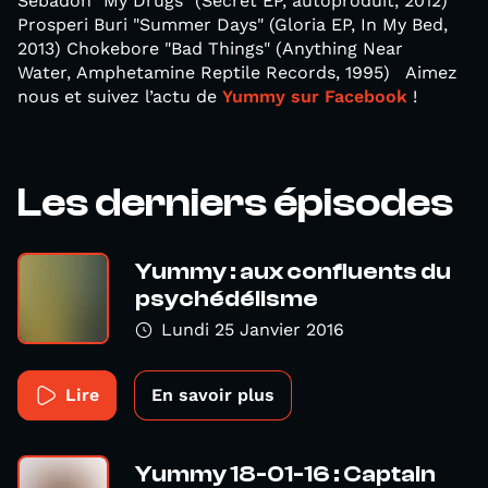
Sebadoh "My Drugs" (Secret EP, autoproduit, 2012)
Prosperi Buri "Summer Days" (Gloria EP, In My Bed,
2013) Chokebore "Bad Things" (Anything Near
Water, Amphetamine Reptile Records, 1995) Aimez
nous et suivez l’actu de
Yummy sur Facebook
!
Les derniers épisodes
Yummy : aux confluents du
psychédélisme
Lundi 25 Janvier 2016
Lire
En savoir plus
Yummy 18-01-16 : Captain