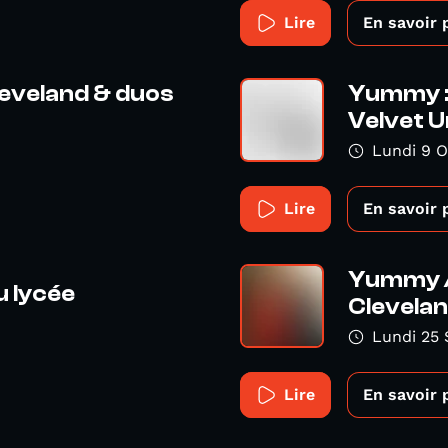
Lire
En savoir 
eveland & duos
Yummy :
Velvet 
Lundi 9 O
Lire
En savoir 
Yummy /
 lycée
Clevela
Lundi 25
Lire
En savoir 