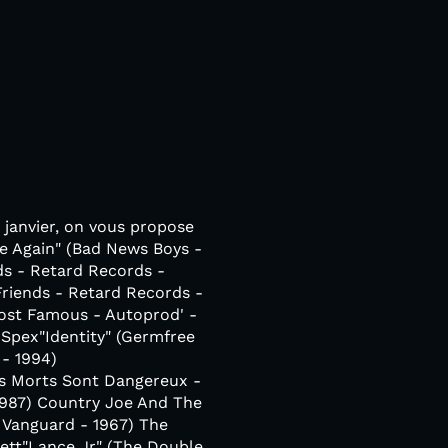
 janvier, on vous propose
e Again" (Bad News Boys -
ds - Retard Records -
Friends - Retard Records -
most Famous - Autoprod' -
 Spex"Identity" (Germfree
 - 1994)
es Morts Sont Dangereux -
 1987) Country Joe And The
- Vanguard - 1967) The
ett"Lance Jr" (The Double