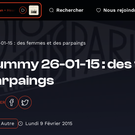
Rechercher
Nous rejoind
• Heart of Stone
1-15 : des femmes et des parpaings
mmy 26-01-15 : des
arpaings
GER
Autre
Lundi 9 Février 2015