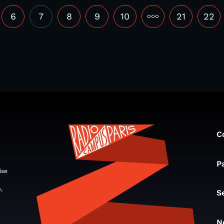
6
7
8
9
10
•••
21
22
C
P
ise
,
S
N