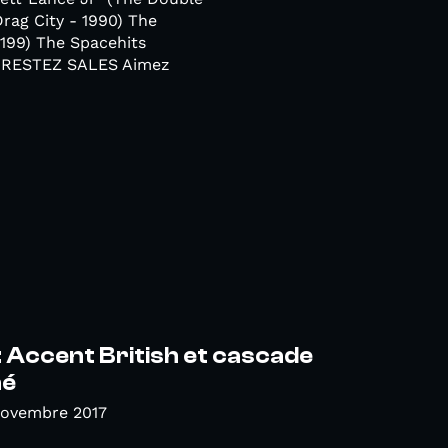
Drag City - 1990) The
 199) The Spacehits
7) RESTEZ SALES Aimez
 Accent British et cascade
hé
Novembre 2017