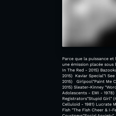
Parce que la puissance et 
une émission placée sous 
In The Red - 2015) Bazooka
2015) Kaviar Special"I See
2015) Girlpool"Paint Me C
2015) Sleater-Kinney "Word
Adolescents - EMI - 1978)
Registrators"Stupid Girl"
Celluloid - 1981) Lucrate 
Fish "The Fish Cheer & I-Fe
Courtneys"Social Anxiety"