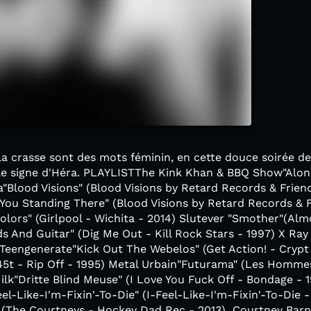
la crasse sont des mots féminin, en cette douce soirée de
le signe d'Héra. PLAYLISTThe Kink Khan & BBQ Show"Alon
"Blood Visions" (Blood Visions by Retard Records & Frien
 You Standing There" (Blood Visions by Retard Records & 
olors" (Girlpool - Wichita - 2014) Slutever "Smother"(Al
s And Guitar" (Dig Me Out - Kill Rock Stars - 1997) X Ray
 Teengenerate"Kick Out The Webelos" (Get Action! - Crypt
 (45t - Rip Off - 1995) Metal Urbain"Futurama" (Les Homm
Milk"Dritte Blind Meuse" (I Love You Fuck Off - Bondage -
el-Like-I'm-Fixin'-To-Die" (I-Feel-Like-I'm-Fixin'-To-Die 
 (The Courtneys - Hockey Dad Rec - 2013) Courtney Barn