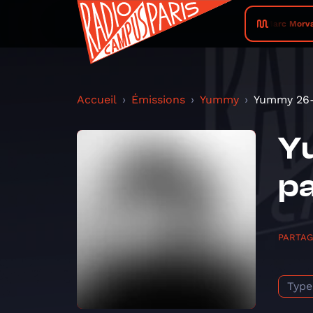
Marc Morvan 
Accueil
Émissions
Yummy
Yummy 26-0
Yu
p
PARTA
Type