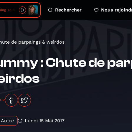
Rechercher
Nous rejoind
o Break Your Heart (Obey)
ute de parpaings & weirdos
mmy : Chute de par
eirdos
GER
Autre
Lundi 15 Mai 2017