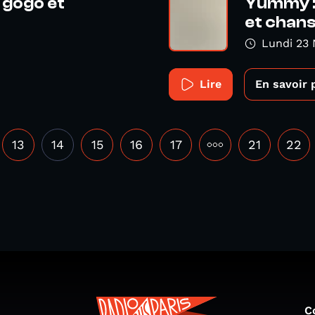
 gogo et
Yummy : 
et chans
Lundi 23
Lire
En savoir 
13
14
15
16
17
•••
21
22
C