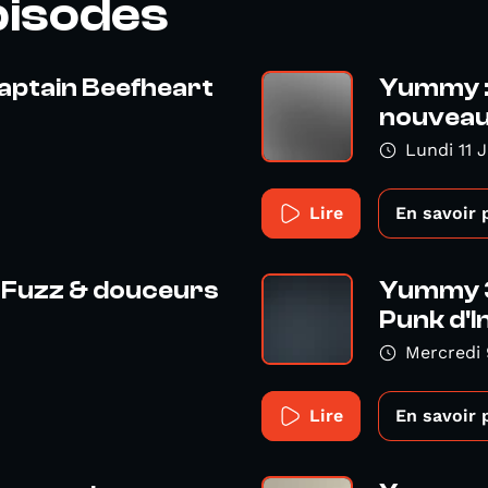
pisodes
aptain Beefheart
Yummy :
nouveau
Lundi 11 
Lire
En savoir 
 Fuzz & douceurs
Yummy 30
Punk d'I
Mercredi
Lire
En savoir 