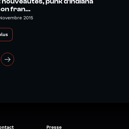
nouveautés, punk d'Indiana
on fran...
 Novembre 2015
plus
ontact
Presse