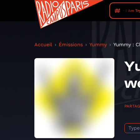
Romance • I Am Trying T
Accueil
Émissions
Yummy
Yummy : Ch
Yu
w
PARTA
Type