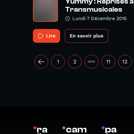
Yummy : Reprises à
Transmusicales
Lundi 7 Décembre 2015
Lire
En savoir plus
1
2
•••
11
12
*
ra
*
cam
*
pa