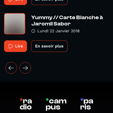
Yummy // Carte Blanche à
Jaromil Sabor
Lundi 22 Janvier 2018
Lire
En savoir plus
*
ra
*
cam
*
pa
dio
pus
ris