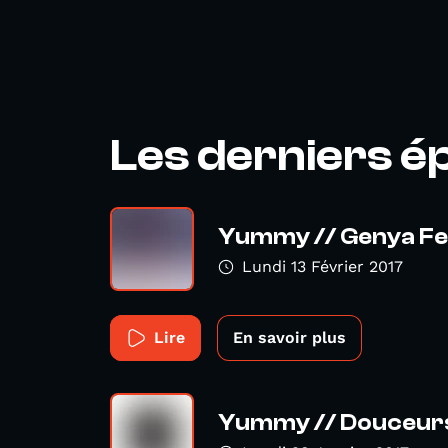
Les derniers é
Yummy // Genya Fes
Lundi 13 Février 2017
Lire
En savoir plus
Yummy // Douceurs