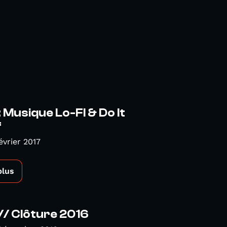
Musique Lo-FI & Do It
f
évrier 2017
plus
/ Clôture 2016