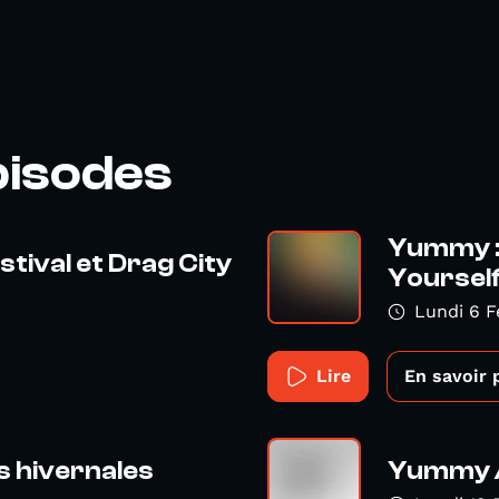
pisodes
Yummy : 
tival et Drag City
Yoursel
Lundi 6 F
Lire
En savoir 
 hivernales
Yummy /