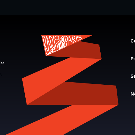
C
P
ise
,
S
N