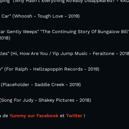
eping" (Why Hasn't Everything Already Disappeared? - 4AD
 Car" (Whoosh - Tough Love - 2019)
tar Gently Weeps" "The Continuing Story Of Bungalow Bill
2018)
tles" (Hi, How Are You / Yip Jump Music - Feraltone - 201
" (For Ralph - Hellzapoppin Records - 2019)
 (Placeholder - Saddle Creek - 2019)
(Song For Judy - Shakey Pictures - 2018)
tu de
Yummy sur Facebook
et
Twitter
!