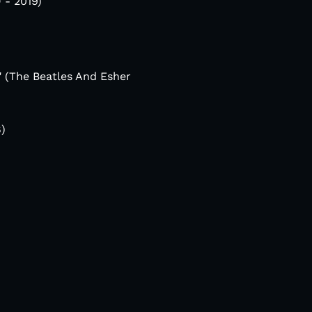
 - 2019)
" (The Beatles And Esher
8)