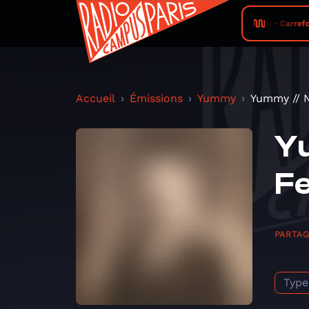
Zonmai • Carrefo
Accueil
Émissions
Yummy
Yummy // N
Yu
Fe
PARTA
Type