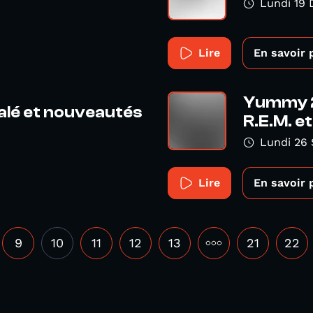
Lundi 19
Lire
En savoir 
Yummy 2
lé et nouveautés
R.E.M. e
Lundi 26
Lire
En savoir 
9
10
11
12
13
•••
21
22