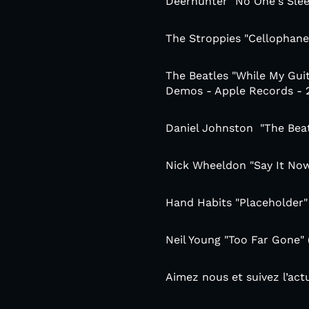
Deerhunter ‎"No One's Sle
The Stroppies "Cellophane
The Beatles "While My Gui
Demos - Apple Records - 
Daniel Johnston ‎ "The Bea
Nick Wheeldon "Say It Now
Hand Habits "Placeholder"
Neil Young "Too Far Gone" 
Aimez nous et suivez l’ac