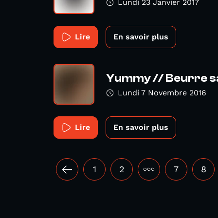
Lundi 23 Janvier 2017
Lire
En savoir plus
Yummy // Beurre sa
Lundi 7 Novembre 2016
Lire
En savoir plus
1
2
•••
7
8