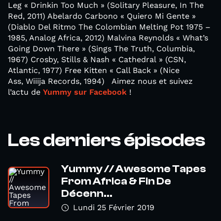
Leg « Drinkin Too Much » (Solitary Pleasure, In The
Red, 2011) Abelardo Carbono « Quiero Mi Gente »
(Diablo Del Ritmo The Colombian Melting Pot 1975 –
1985, Analog Africa, 2012) Malvina Reynolds « What’s
Going Down There » (Sings The Truth, Columbia,
1967) Crosby, Stills & Nash « Cathedral » (CSN,
Atlantic, 1977) Free Kitten « Call Back » (Nice
Ass, Wiiija Records, 1994) Aimez nous et suivez
l’actu de
Yummy sur Facebook
!
Les derniers épisodes
Yummy // Awesome Tapes
From Africa & Fin De
Décenn...
Lundi 25 Février 2019