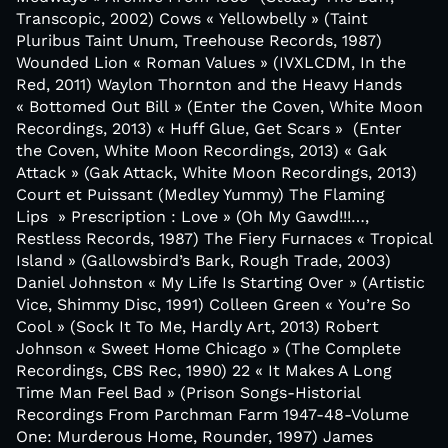
Transcopic, 2002) Cows « Yellowbelly » (Taint
Pluribus Taint Unum, Treehouse Records, 1987)
Wounded Lion « Roman Values » (IVXLCDM, In the
Red, 2011) Waylon Thornton and the Heavy Hands
« Bottomed Out Bill » (Enter the Coven, White Moon
Recordings, 2013) « Huff Glue, Get Scars » (Enter
the Coven, White Moon Recordings, 2013) « Gak
Attack » (Gak Attack, White Moon Recordings, 2013)
Court et Puissant (Medley Yummy) The Flaming
Lips » Prescription : Love » (Oh My Gawd!!!…,
Restless Records, 1987) The Fiery Furnaces « Tropical
Island » (Gallowsbird’s Bark, Rough Trade, 2003)
Daniel Johnston « My Life Is Starting Over » (Artistic
Vice, Shimmy Disc, 1991) Colleen Green « You’re So
Cool » (Sock It To Me, Hardly Art, 2013) Robert
Johnson « Sweet Home Chicago » (The Complete
Recordings, CBS Rec, 1990) 22 « It Makes A Long
Time Man Feel Bad » (Prison Songs-Historial
Recordings From Parchman Farm 1947-48-Volume
One: Murderous Home, Rounder, 1997) James