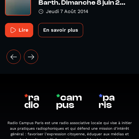
Barth. Dimanche 8 juin 2...
Jeudi 7 Août 2014
Lire
En savoir plus
*
ra
*
cam
*
pa
dio
pus
ris
Radio Campus Paris est une radio associative locale qui vise à initier
aux pratiques radiophoniques et qui défend une mission d'intérêt
général : favoriser l'expression citoyenne, éduquer aux médias et