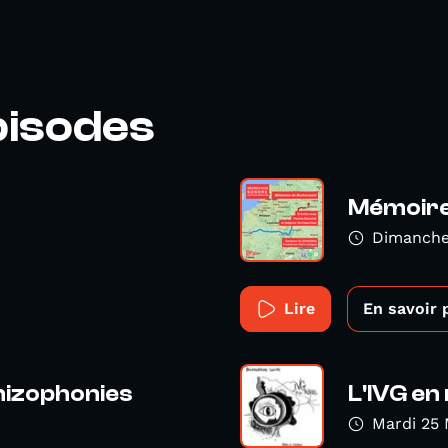
pisodes
Mémoire
Dimanche 
Lire
En savoir 
hizophonies
L'IVG en 
Mardi 25 