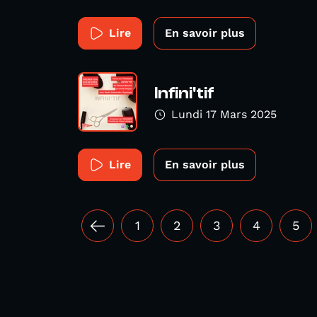
Lire
En savoir plus
Infini'tif
Lundi 17 Mars 2025
Lire
En savoir plus
1
2
3
4
5