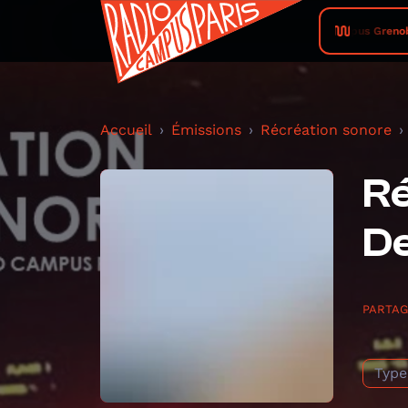
Radio Campus Grenoble • C
Accueil
Émissions
Récréation sonore
Ré
De
PARTA
Type