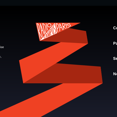
C
P
ise
,
S
N