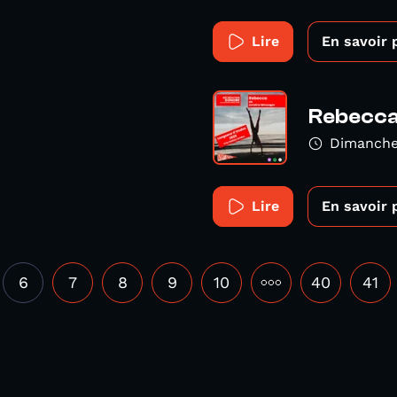
Lire
En savoir 
Rebecc
Dimanche
Lire
En savoir 
6
7
8
9
10
•••
40
41