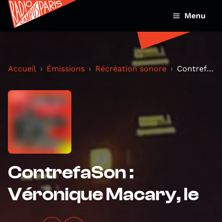
Menu
Accueil
Émissions
Récréation sonore
ContrefaSon : Véronique Macary, le
ContrefaSon :
Véronique Macary, le