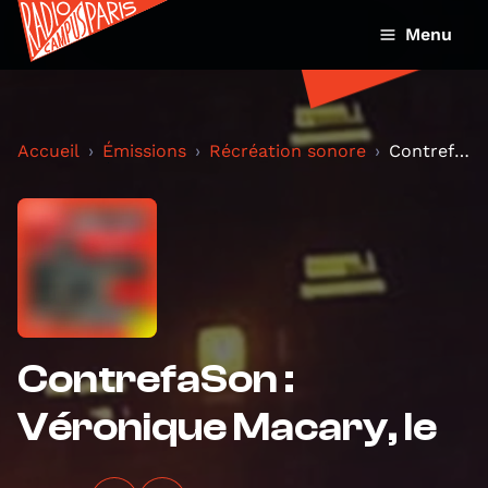
Menu
Accueil
Émissions
Récréation sonore
ContrefaSon : Véronique Macary, le
ContrefaSon :
Véronique Macary, le