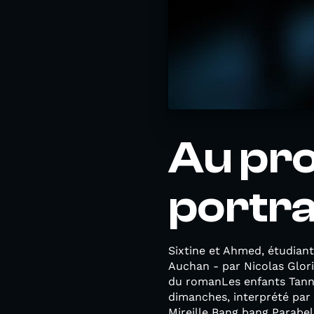
Au pr
portrai
Sixtine et Ahmed, étudiant
Auchan - par Nicolas Glori
du romanLes enfants Tanne
dimanches, interprété par 
Mireille Bang bang Parabe