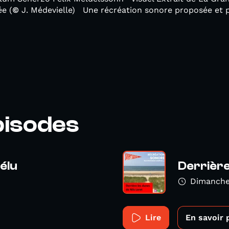
e (
©
J. Médevielle) Une récréation sonore proposée et p
pisodes
élu
Derrière
Dimanche
Lire
En savoir 