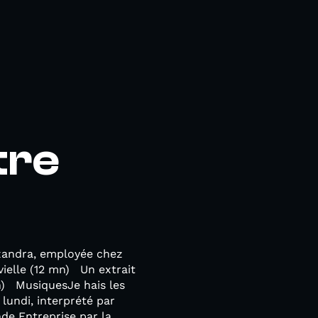
tre
exandra, employée chez
ielle (12 mn) Un extrait
n) MusiquesJe hais les
lundi, interprété par
de Entreprise par la