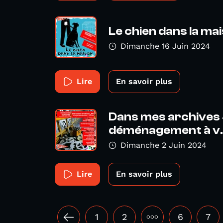
Le chien dans la ma
Dimanche 16 Juin 2024
Lire
En savoir plus
Dans mes archives #
déménagement à v..
Dimanche 2 Juin 2024
Lire
En savoir plus
1
2
•••
6
7