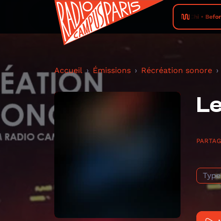
Chi • Befor
Accueil
Émissions
Récréation sonore
Le
PARTA
Type