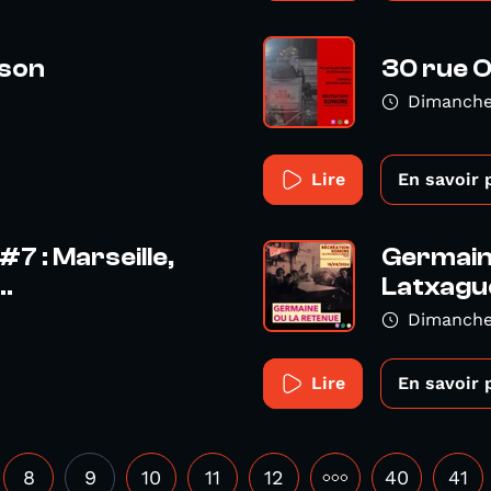
ison
30 rue 
Dimanche
Lire
En savoir 
7 : Marseille,
Germaine
.
Latxagu
Dimanche
Lire
En savoir 
8
9
10
11
12
•••
40
41