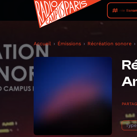
Bonnie Banane 
Accueil
Émissions
Récréation sonore
Ré
A
PARTA
Type