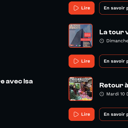
Lire
En savoir 
La tour 
Dimanche 
Lire
En savoir 
e avec Isa
Retour 
Mardi 10
Lire
En savoir 