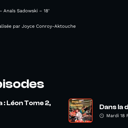
– Anaïs Sadowski – 18’
éalisée par Joyce Conroy-Aktouche
pisodes
 : Léon Tome 2,
Dans la 
Mardi 18 