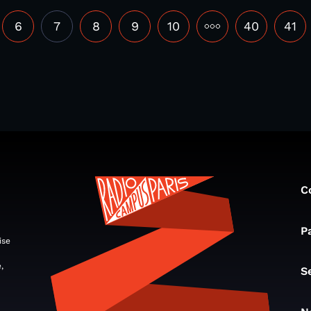
6
7
8
9
10
•••
40
41
C
P
ise
,
S