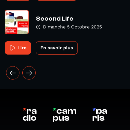
Second Life
Dimanche 5 Octobre 2025
Lire
En savoir plus
*
ra
*
cam
*
pa
dio
pus
ris