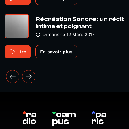
Récréation Sonore : un récit
intime et poignant
Dimanche 12 Mars 2017
Lire
En savoir plus
*
ra
*
cam
*
pa
dio
pus
ris