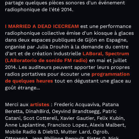
partage quelques pièces sonores d'un événement
radiophonique de l'été 2014.
I MARRIED A DEAD ICECREAM
est une performance
radiophonique collective émise d'un kiosque à glaces
dans deux espaces publiques de Gijón en Espagne,
organisé par Julia Drouhin à la demande du centre
d'art et de création industrielle
LABoral, Spectrum
(LABoratorio de sonido FM radio)
en mai et juillet
2014. Les auditeurs peuvent apporter leurs propres
radios portatives pour écouter une
programmation
de quelques heures
tout en dégustant une glace au
goût étrange...
Merci aux
artistes
: Frederic Acquaviva, Patana
Beretta, DinahBird, Oeyvind Brandtsegg, Patric
Catani, Scot Cotterell, Xavier Gautier, Felix Kubin,
Anne Laplantine, Francisco Lopez, Alexis Malbert,
Mobile Radio & Dieb13, Mutter Lard, Ogrob,
OttoannA, Jean Philippe Renoult, Sister 0, Nick