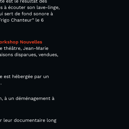
e est le résultat des
s à écouter son lave-linge,
i sert de fond sonore à
Frigo Chanteur” le 6
orkshop Nouvelles
de théâtre, Jean-Marie
aisons disparues, vendues,
le est hébergée par un
…
ain, à un déménagement à
r leur documentaire long