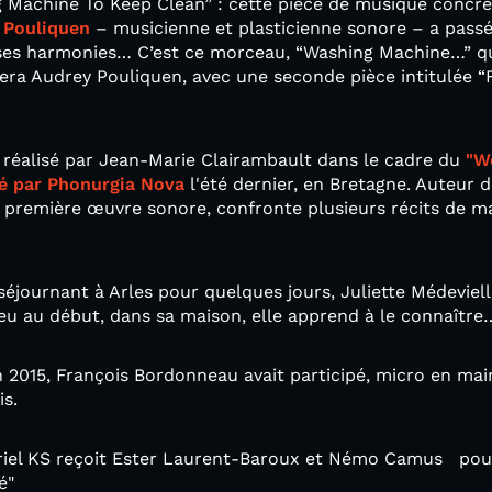
 Machine To Keep Clean” : cette pièce de musique concrèt
 Pouliquen
– musicienne et plasticienne sonore – a passé
 ses harmonies… C’est ce morceau, “Washing Machine…” qu
era Audrey Pouliquen, avec une seconde pièce intitulée “
 réalisé par Jean-Marie Clairambault dans le cadre du
"W
sé par Phonurgia Nova
l'été dernier, en Bretagne. Auteur 
a première œuvre sonore, confronte plusieurs récits de m
éjournant à Arles pour quelques jours, Juliette Médeviel
 peu au début, dans sa maison, elle apprend à le connaître
en 2015, François Bordonneau avait participé, micro en m
is.
riel KS reçoit Ester Laurent-Baroux et Némo Camus pou
é"