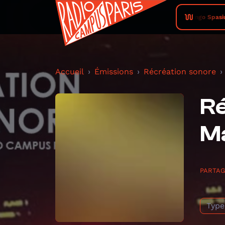
Chango Spasiuk 
Accueil
Émissions
Récréation sonore
Ré
Ma
PARTA
Type