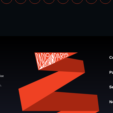
C
P
ise
,
S
N