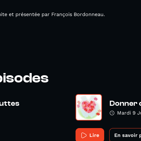
uite et présentée par François Bordonneau.
pisodes
luttes
Donner 
Mardi 9 J
Lire
En savoir 