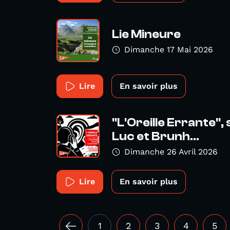
Lie Mineure
Dimanche 17 Mai 2026
Lire
En savoir plus
"L'Oreille Errante", 
Luc et Brunh...
Dimanche 26 Avril 2026
Lire
En savoir plus
1
2
3
4
5