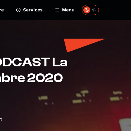
re
Services
Menu
PODCAST La
mbre 2020
0