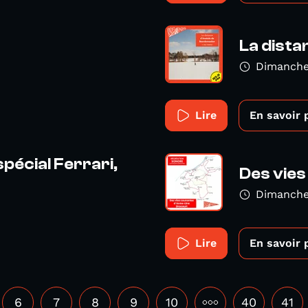
La dista
Dimanche
Lire
En savoir 
spécial Ferrari,
Des vie
Dimanche 
Lire
En savoir 
6
7
8
9
10
•••
40
41