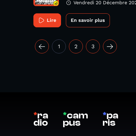
Vendredi 20 Décembre 20
Lire
En savoir plus
1
2
3
*
ra
*
cam
*
pa
dio
pus
ris