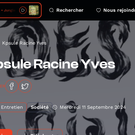
Rechercher
Nous rejoind
 Jungle Birds
Kpsule Racine Yves
sule Racine Yves
GER
Entretien
Société
Mercredi 11 Septembre 2024