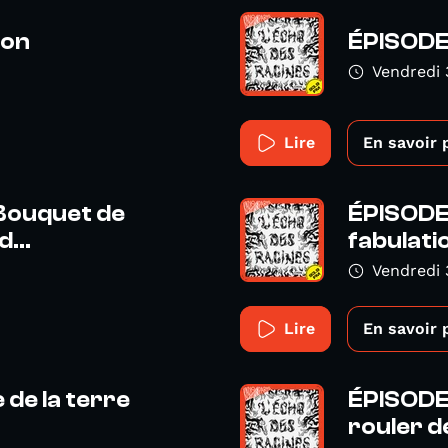
éon
ÉPISODE
Vendredi 
Lire
En savoir 
 Bouquet de
ÉPISODE 
...
fabulati
Vendredi 
Lire
En savoir 
 de la terre
ÉPISODE 
rouler des