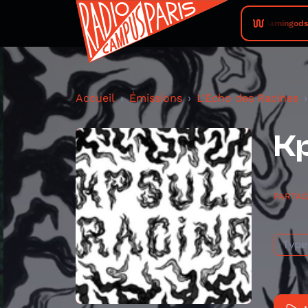
Flamingods •
Accueil
Émissions
L'Echo des Racines
Kp
PARTA
Type