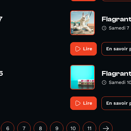
7
Flagrant
Samedi 7
Lire
En savoir 
5
Flagrant
Samedi 10
Lire
En savoir 
6
7
8
9
10
11