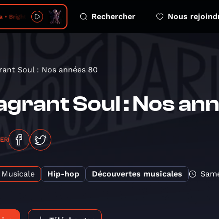
Rechercher
Nous rejoind
 • Bright Black
rant Soul : Nos années 80
agrant Soul : Nos an
GER
Musicale
Hip-hop
Découvertes musicales
Same