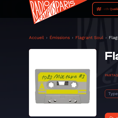
Death Qualia
Accueil
Émissions
Flagrant Soul
Flag
Fl
PARTA
Type