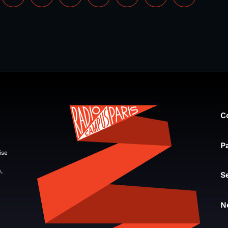
C
P
ise
,
S
N