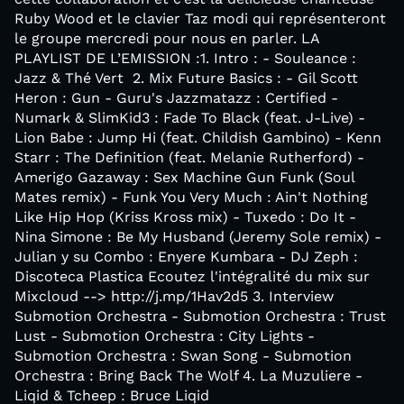
Ruby Wood et le clavier Taz modi qui représenteront
le groupe mercredi pour nous en parler. LA
PLAYLIST DE L’EMISSION :1. Intro : - Souleance :
Jazz & Thé Vert 2. Mix Future Basics : - Gil Scott
Heron : Gun - Guru's Jazzmatazz : Certified -
Numark & SlimKid3 : Fade To Black (feat. J-Live) -
Lion Babe : Jump Hi (feat. Childish Gambino) - Kenn
Starr : The Definition (feat. Melanie Rutherford) -
Amerigo Gazaway : Sex Machine Gun Funk (Soul
Mates remix) - Funk You Very Much : Ain't Nothing
Like Hip Hop (Kriss Kross mix) - Tuxedo : Do It -
Nina Simone : Be My Husband (Jeremy Sole remix) -
Julian y su Combo : Enyere Kumbara - DJ Zeph :
Discoteca Plastica Ecoutez l'intégralité du mix sur
Mixcloud --> http://j.mp/1Hav2d5 3. Interview
Submotion Orchestra - Submotion Orchestra : Trust
Lust - Submotion Orchestra : City Lights -
Submotion Orchestra : Swan Song - Submotion
Orchestra : Bring Back The Wolf 4. La Muzuliere -
Liqid & Tcheep : Bruce Liqid