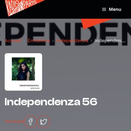
Menu
Accueil
Émissions
Independenza
Independenza 56
Independenza 56
PARTAGER