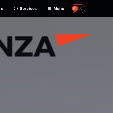
re
Services
Menu