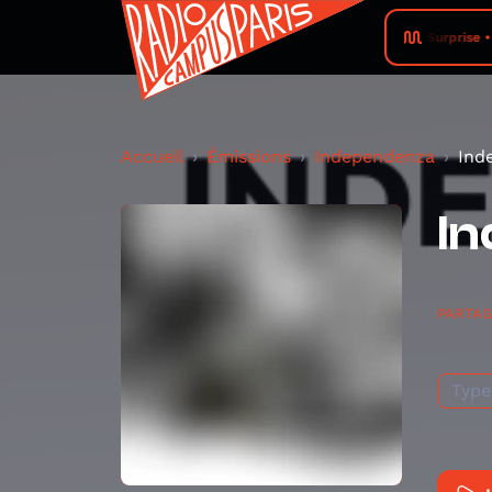
Surprise 
Accueil
Émissions
Independenza
Ind
In
PARTA
Type