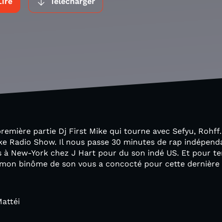
Lire
Télécharger
emière partie Dj First Mike qui tourne avec Sefyu, Rohff..
ke Radio Show. Il nous passe 30 minutes de rap indépenda
ns à New-York chez J Hart pour du son indé US. Et pour t
mon binôme de son vous a concocté pour cette dernière 
attéi