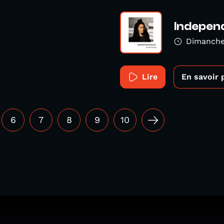
Indepen
Dimanche
Lire
En savoir 
6
7
8
9
10