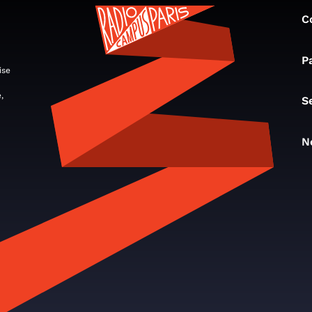
C
P
ise
,
S
N