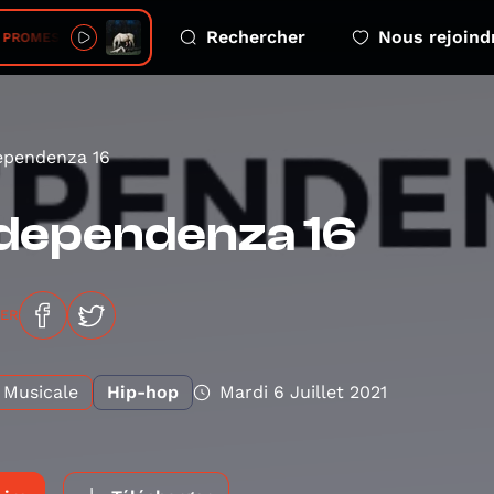
Rechercher
Nous rejoind
• PROMESSES
ependenza 16
dependenza 16
GER
Musicale
Hip-hop
Mardi 6 Juillet 2021