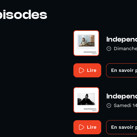
pisodes
Indepen
Dimanche
Lire
En savoir 
Indepen
Samedi 1
Lire
En savoir 