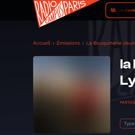
Enzo Carnie
Accueil
Émissions
La Bouquinerie Jeun
la
L
PARTA
Type