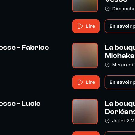
Dimanche
Lire
En savoir 
esse - Fabrice
La bouqu
Michaka
9
Mercredi 
Lire
En savoir 
esse - Lucie
La bouqu
Dorléan
Jeudi 2 M