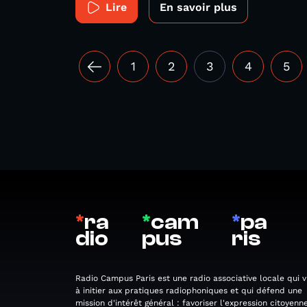
Lire
En savoir plus
1
2
3
4
5
*
ra
*
cam
*
pa
dio
pus
ris
Radio Campus Paris est une radio associative locale qui v
à initier aux pratiques radiophoniques et qui défend une
mission d'intérêt général : favoriser l'expression citoyenne