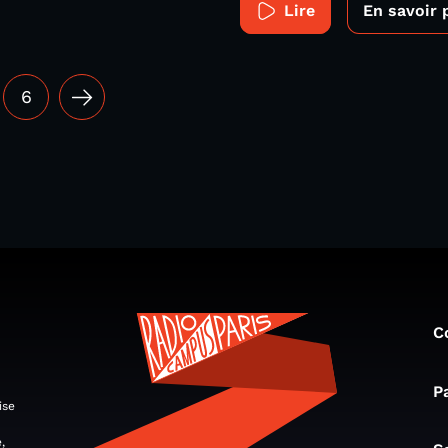
Lire
En savoir 
6
C
P
ise
,