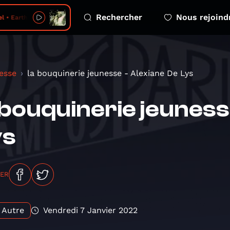
Rechercher
Nous rejoind
l • Earth Echo
esse
la bouquinerie jeunesse - Alexiane De Lys
 bouquinerie jeuness
ys
GER
Autre
Vendredi 7 Janvier 2022