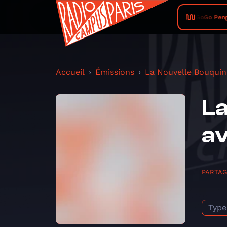
GoGo Pengu
Accueil
Émissions
La Nouvelle Bouquin
La
av
PARTA
Type