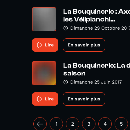
La Bouquinerie : Ax
les Véliplanchi...
Dimanche 29 Octobre 201
Lire
En savoir plus
La Bouquinerie: La d
saison
Dimanche 25 Juin 2017
Lire
En savoir plus
1
2
3
4
5