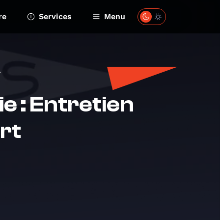
re
Services
Menu
.
e : Entretien
rt