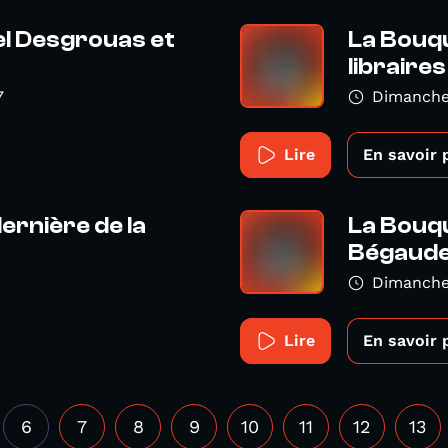
el Desgrouas et
La Bouq
libraires
7
Dimanche
Lire
En savoir 
ernière de la
La Bouqu
Bégaud
Dimanche 
Lire
En savoir 
6
7
8
9
10
11
12
13