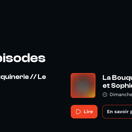
pisodes
quinerie // Le
La Bouqu
et Sophie
Dimanche
Lire
En savoir 