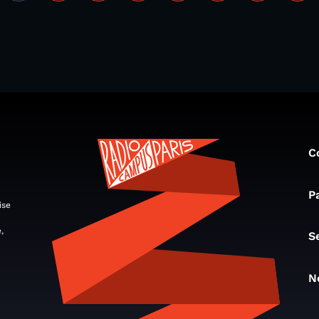
C
P
ise
,
S
N