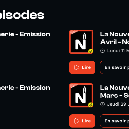
pisodes
erie - Emission
La Nouve
Avril - 
Lundi 11 
Lire
En savoir 
erie - Emission
La Nouve
Mars - S
Jeudi 29 
Lire
En savoir 