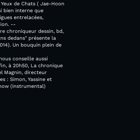
t Yeux de Chats ( Jae-Hoon
si bien interne que
igues entrelacées,
ion. --
tre chroniqueur dessin, bd,
ins dedans" présente la
014). Un bouquin plein de
nous conseille aussi
fin, à 20h50, La chronique
l Magnin, directeur
es : Simon, Yassine et
how (instrumental)