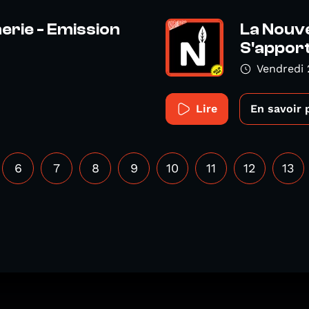
erie - Emission
La Nouve
S'appor
Vendredi 
Lire
En savoir 
6
7
8
9
10
11
12
13