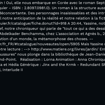
oin ! Oui, elle nous embarque en Corée avec le roman Sep
quier - ISBN : 2.8097.0981.0). Un roman à la structure aus
déconcertante. Des personnages insaisissables et des intr
 notre anticipation de la réalité et notre relation à la fict
uier.fr/catalogue/fiche.donut?id=918 A 20:44, Yassine, no
f, notre chroniqueur qui parle de "tout ce qui a des dess
bdelkader Benchamma, chez L'association et Agnès b., 2
olution d'un monde, la métamorphose des choses. --
.fr/fr_FR/#!catalogue/nouveautes/open/5905 Mais Yassine 
re lecture : --> http://www.matiere.org/livres/jardin/ En
aussures" nous plonge dans la bibliothèque de Jean-Danie
ond-Point. Réalisation : Lorna Animation : Anna Chroniqu
ia et Hédia Générique : Jinx and the Krmk - Redundant S
, Interlude II