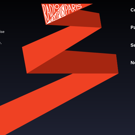
C
P
ise
,
S
N