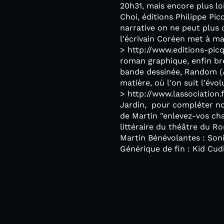
20h31, mais encore plus l
Choi, éditions Philippe Pic
narrative on ne peut plus 
l'écrivain Coréen met à mal
> http://www.editions-picq
roman graphique, enfin bre
bande dessinée, Random (A
matière, où l'on suit l'év
> http://www.lassociation
Jardin, pour compléter not
de Martin "enlevez-vos ch
littéraire du théâtre du R
Martin Bénévolantes : Son
Générique de fin : Kid Cudi