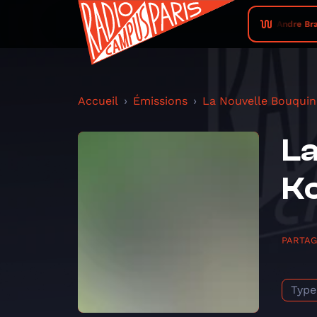
Andre Bra
Accueil
Émissions
La Nouvelle Bouquin
La
K
PARTA
Type