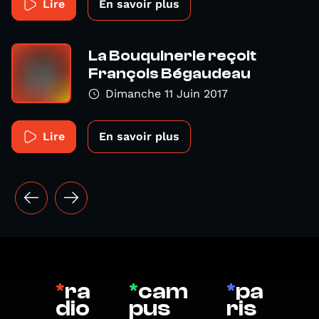
Lire
En savoir plus
La Bouquinerie reçoit
François Bégaudeau
Dimanche 11 Juin 2017
Lire
En savoir plus
*
ra
*
cam
*
pa
dio
pus
ris