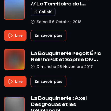
// Le Territoire de l...
Collab'
Samedi 6 Octobre 2018
Lire
En savoir plus
La Bouquinerie reçoit Éric
Reinhardt et Sophie Div...
Dimanche 26 Novembre 2017
Lire
En savoir plus
La Bouquinerie : Axel
Desgrouas et les
Véliplanchi...