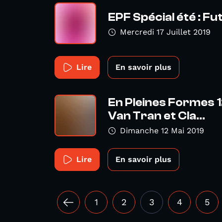
EPF Spécial été : Fu
Mercredi 17 Juillet 2019
Lire
En savoir plus
En Pleines Formes 
Van Tran et Cla...
Dimanche 12 Mai 2019
Lire
En savoir plus
1
2
3
4
5