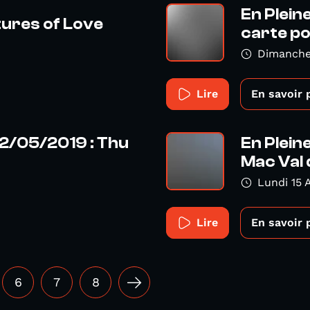
En Plein
tures of Love
carte po
Dimanche
Lire
En savoir 
12/05/2019 : Thu
En Plein
Mac Val 
Lundi 15 A
Lire
En savoir 
6
7
8