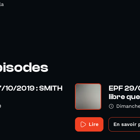
la
pisodes
7/10/2019 : SMITH
EPF 29/0
libre que 
9
Dimanche
Lire
En savoir 