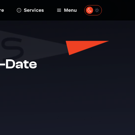
re
Services
Menu
a-Date