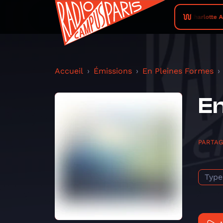
Charlotte Adi
Accueil
Émissions
En Pleines Formes
En
PARTA
Type