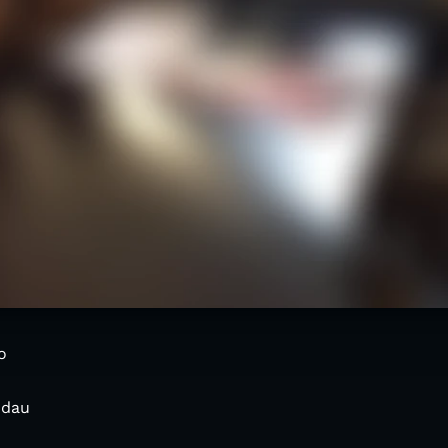
o
ndau