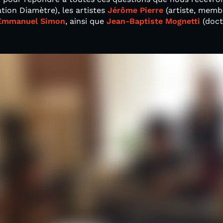
ation Diamètre), les artistes
Jérôme Pierre
(artiste, memb
Emmanuel Simon
, ainsi que
Jean-Baptiste Mognetti
(docte