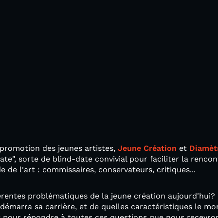
 promotion des jeunes artistes,
Jeune Création
et
Diamèt
te", sorte de blind-date convivial pour faciliter la rencon
 de l'art : commissaires, conservateurs, critiques...
férentes problématiques de la jeune création aujourd'hui?
 démarra sa carrière, et de quelles caractéristiques le m
est pour répondre à toutes ces questions que nous recevr