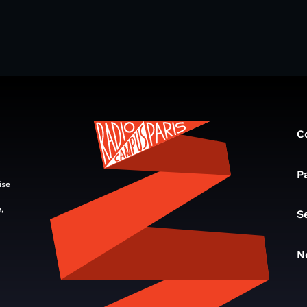
C
P
ise
,
S
N