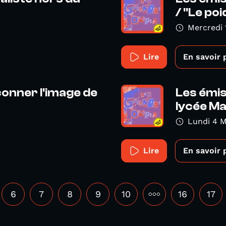
/ "Le poi
Mercredi 
Lire
En savoir 
çonner l'image de
Les émis
lycée Ma
Lundi 4 M
Lire
En savoir 
6
7
8
9
10
•••
16
17