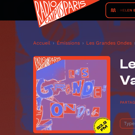
MARIE HELEN ET S
Accueil
Émissions
Les Grandes Ondes
Le
V
PARTA
Type