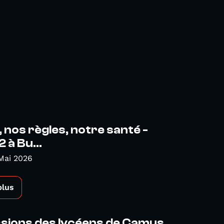
, nos règles, notre santé -
 à Bu...
Mai 2026
plus
ssions des lycéens de Camus