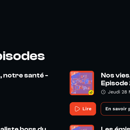
pisodes
, notre santé -
Nos vies
Episode 2
Jeudi 28 
Lire
En savoir 
naliste hors du
Les émi