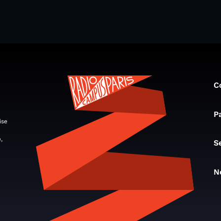
C
P
ise
,
S
N