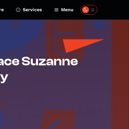
re
Services
Menu
pace Suzanne
ny