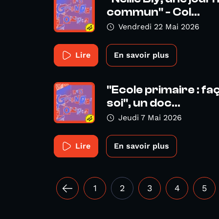
commun" - Col...
Vendredi 22 Mai 2026
Lire
En savoir plus
"Ecole primaire : fa
soi", un doc...
Jeudi 7 Mai 2026
Lire
En savoir plus
1
2
3
4
5