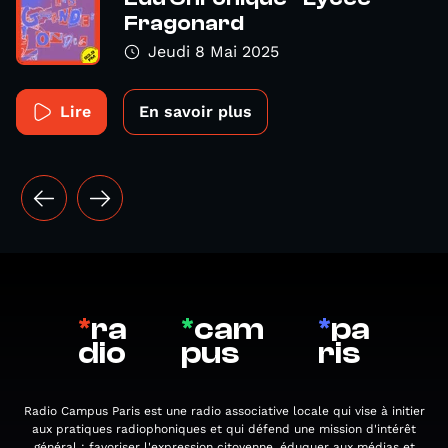
Fragonard
Jeudi 8 Mai 2025
Lire
En savoir plus
*
ra
*
cam
*
pa
dio
pus
ris
Radio Campus Paris est une radio associative locale qui vise à initier
aux pratiques radiophoniques et qui défend une mission d'intérêt
général : favoriser l'expression citoyenne, éduquer aux médias et