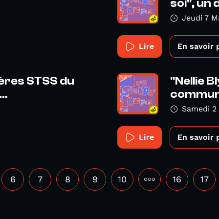
soi", un 
Jeudi 7 M
Lire
En savoir 
1ères STSS du
"Nellie B
..
commun" 
Samedi 2
Lire
En savoir 
6
7
8
9
10
•••
16
17