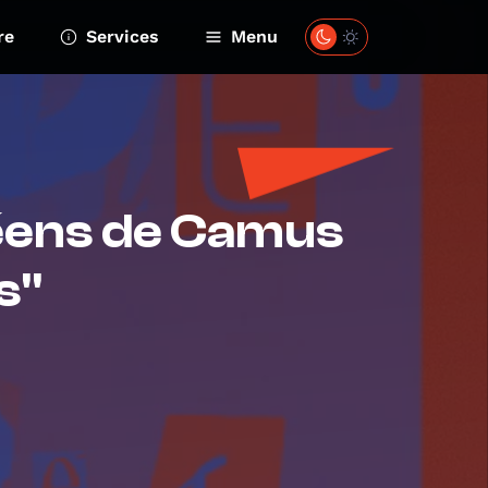
re
Services
Menu
céens de Camus
s"