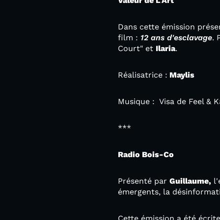
Valeur de L'Art
Dans cette émission prés
film :
12 ans d'esclavage
. 
Court" et
Ilaria
.
Réalisatrice :
Maylis
Musique : Visa de Feel & K
***
Radio Bois-Co
Présenté par
Guillaume,
l'
émergents, la désinformati
Cette émission a été écrit