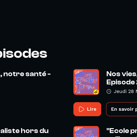
pisodes
, notre santé -
Nos vies
Episode 2
Jeudi 28 
Lire
En savoir 
naliste hors du
"Ecole p