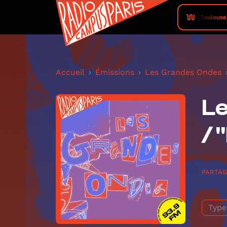
Campus FM (Toulouse) • Melo
Accueil
Émissions
Les Grandes Ondes
Le
/ 
PARTA
Type