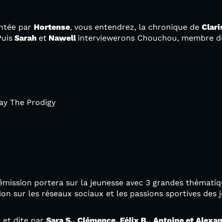
entée par
Hortense
, vous entendrez, la chronique de
Clari
Puis
Sarah
et
Nawell
interviewerons Chouchou, membre du 
ay The Prodigy
émission portera sur la jeunesse avec 3 grandes thématiqu
on sur les réseaux sociaux et les passions sportives des 
e et dite par
Sara S., Clémence, Félix B., Antoine et Alexa