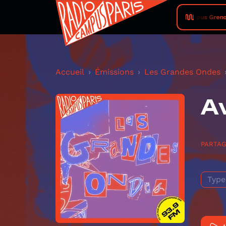
Radio Campus Grenoble 
Accueil
Émissions
Les Grandes Ondes
Av
PARTA
Type