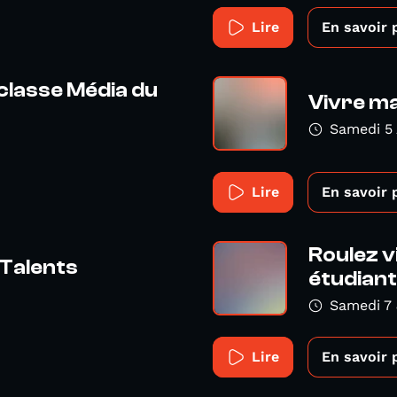
Lire
En savoir 
 classe Média du
Vivre ma 
Samedi 5
Lire
En savoir 
Roulez vi
 Talents
étudiant.
Samedi 7 
Lire
En savoir 