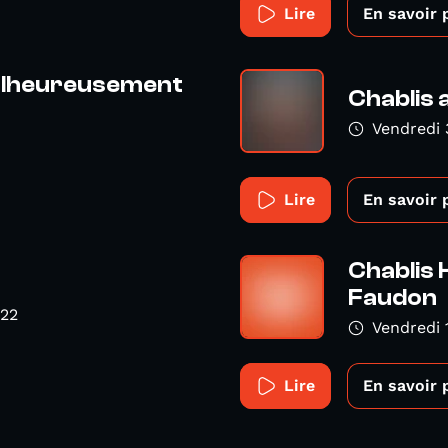
Lire
En savoir 
Malheureusement
Chablis 
Vendredi
Lire
En savoir 
Chablis 
Faudon
022
Vendredi
Lire
En savoir 