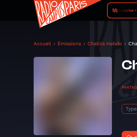
Surprise 
Accueil
Émissions
Chablis Hebdo
Ch
C
PARTA
Type