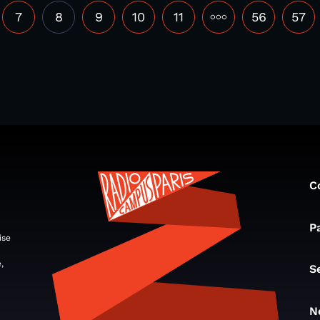
7
8
9
10
11
•••
56
57
C
P
ise
,
S
N