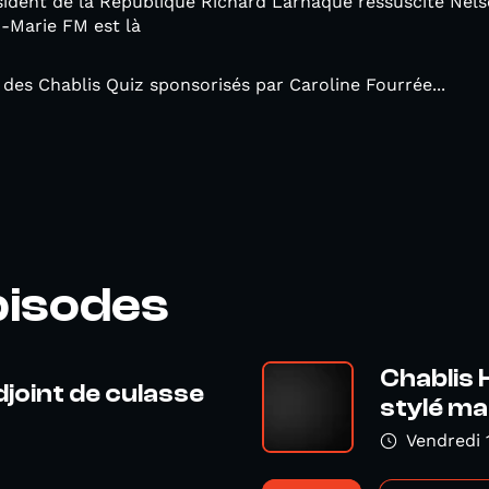
dent de la République Richard Larnaque ressuscite Nelso
-Marie FM est là
 des Chablis Quiz sponsorisés par Caroline Fourrée...
pisodes
Chablis 
djoint de culasse
stylé mai
Vendredi 