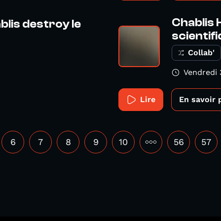
Chablis 
blis destroy le
scientifiqu
Collab'
Vendredi 
Lire
En savoir 
6
7
8
9
10
•••
56
57