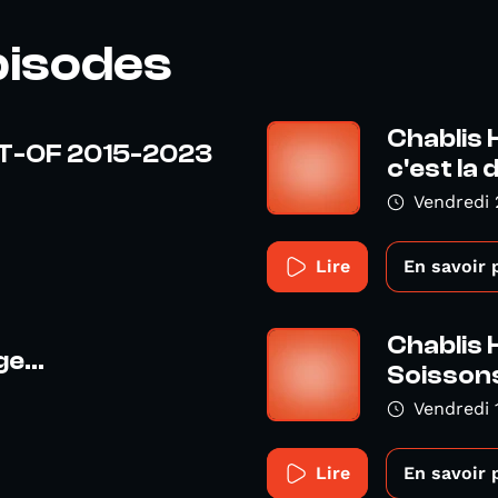
pisodes
Chablis 
ST-OF 2015-2023
c'est la d
Vendredi 
Lire
En savoir 
Chablis 
e...
Soisson
Vendredi 
Lire
En savoir 