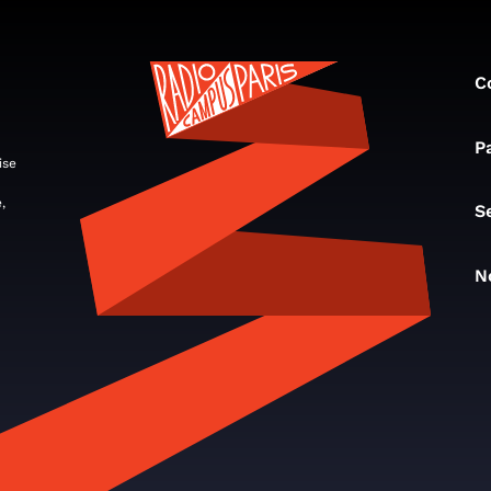
C
P
ise
,
S
N