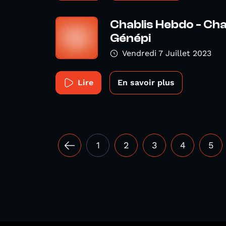
Chablis Hebdo - Cha
Génépi
Vendredi 7 Juillet 2023
Lire
En savoir plus
1
2
3
4
5