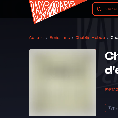
Ofe • Si
Accueil
Émissions
Chablis Hebdo
Cha
Ch
d'
PARTA
Type