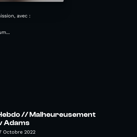
sion, avec :
um...
 Hebdo // Malheureusement
ev Adams
7 Octobre 2022