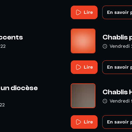
Lire
En savoir 
accents
Chablis 
022
Vendredi
Lire
En savoir 
 un diocèse
Chablis 
Vendredi
22
Lire
En savoir 