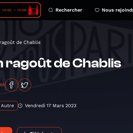
Rechercher
Nous rejoind
onores • Sentiers sonores
14:00
14:59
ragoût de Chablis
 ragoût de Chablis
GER
Autre
Vendredi 17 Mars 2023