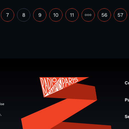
7
8
9
10
11
•••
56
57
C
P
ise
,
S