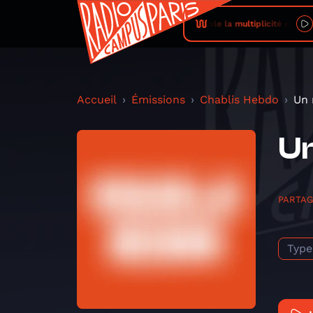
Rendre audible la multiplicité des mondes s
Accueil
Émissions
Chablis Hebdo
Un 
Un
PARTA
Type