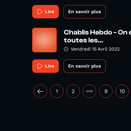
Lire
En savoir plus
Chablis Hebdo - On e
toutes les...
Vendredi 15 Avril 2022
Lire
En savoir plus
1
2
•••
9
10