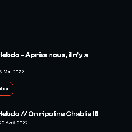
ebdo - Après nous, il n'y a
6 Mai 2022
plus
ebdo // On ripoline Chablis !!!
22 Avril 2022