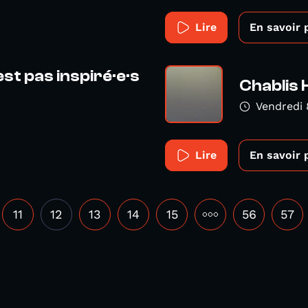
Lire
En savoir 
st pas inspiré·e·s
Chablis
Vendredi 
Lire
En savoir 
11
12
13
14
15
•••
56
57