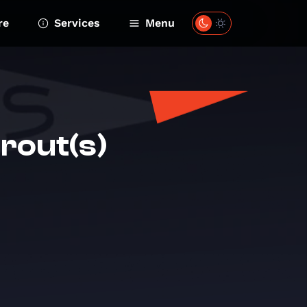
re
Services
Menu
rout(s)