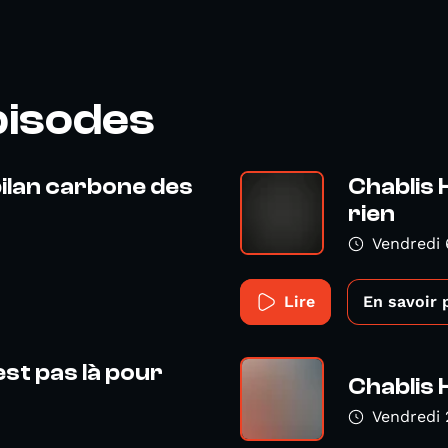
pisodes
bilan carbone des
Chablis H
rien
Vendredi 
Lire
En savoir 
est pas là pour
Chablis H
Vendredi 