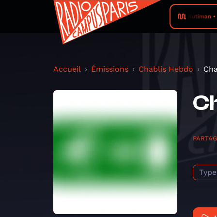
Kutiman • 
Accueil
Émissions
Chablis Hebdo
Cha
Ch
PARTA
Type