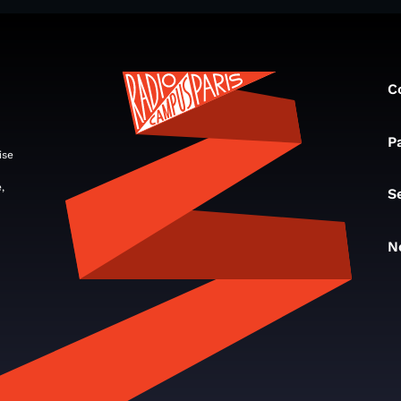
C
P
ise
,
S
N