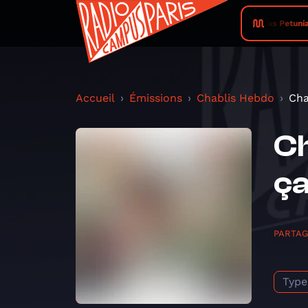
Las Petunia
Accueil
Émissions
Chablis Hebdo
Cha
Ch
ç
PARTA
Type