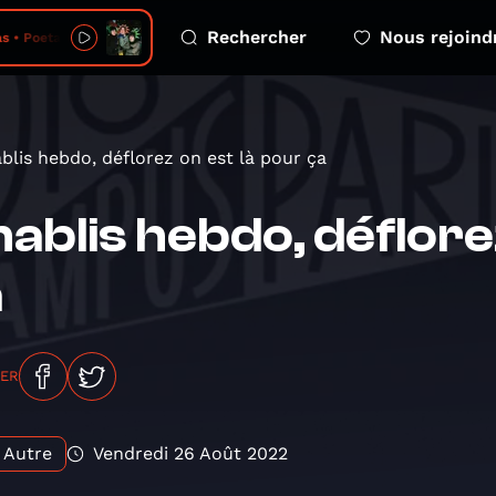
Rechercher
Nous rejoind
s • Poeta en NY
blis hebdo, déflorez on est là pour ça
ablis hebdo, déflore
a
GER
Autre
Vendredi 26 Août 2022