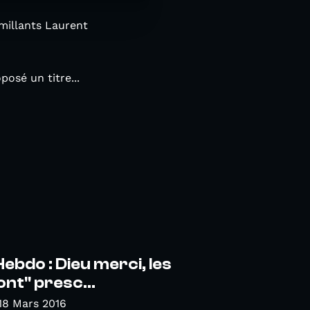
millants Laurent
osé un titre...
Hebdo : Dieu merci, les
ont" presc...
18 Mars 2016