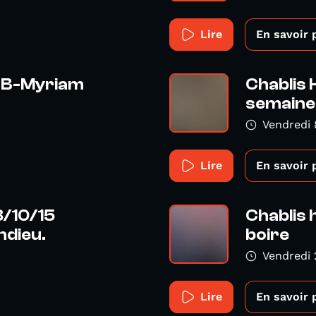
Lire
En savoir 
C.B-Myriam
Chablis 
semaine 
Vendredi 
Lire
En savoir 
3/10/15
Chablis 
dieu.
boire
Vendredi
Lire
En savoir 