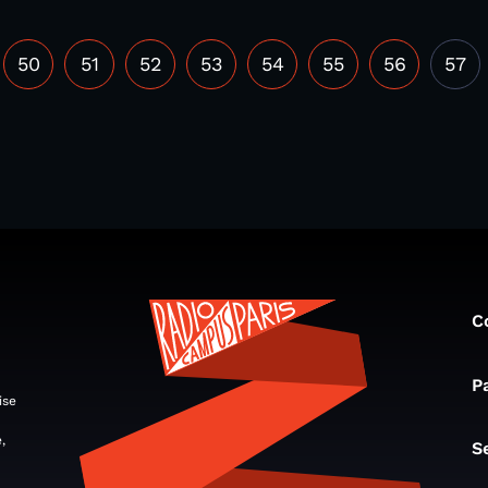
50
51
52
53
54
55
56
57
C
P
ise
,
S