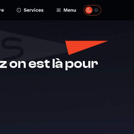
re
Services
Menu
z on est là pour