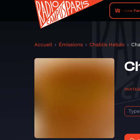
Theme Park 
Accueil
Émissions
Chablis Hebdo
Cha
Ch
PARTA
Type