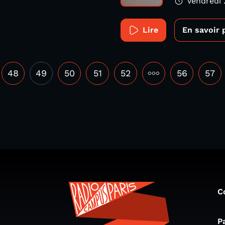
Vendredi 
Lire
En savoir 
48
49
50
51
52
•••
56
57
C
P