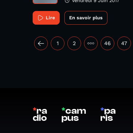
Vendredi 9 Juin 2017
Lire
En savoir plus
1
2
•••
46
47
*
ra
*
cam
*
pa
dio
pus
ris