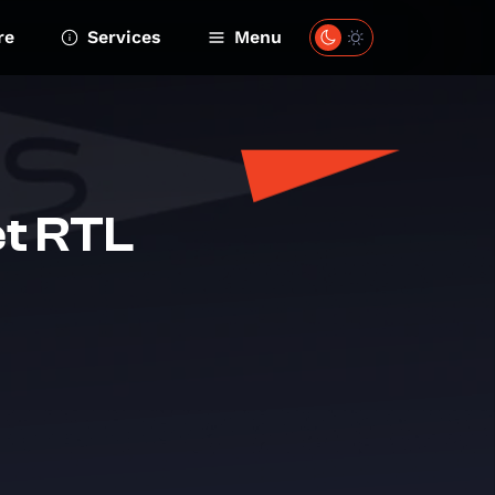
re
Services
Menu
et RTL