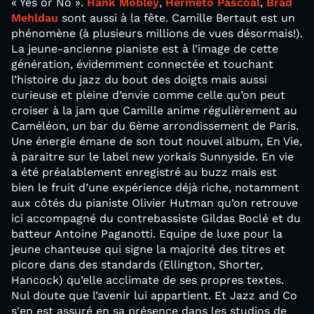
« Yes or No ».
Hank Mobley
,
Hermeto Pascoal
,
Brad
Mehldau
sont aussi à la fête. Camille Bertaut est un
phénomène (à plusieurs millions de vues désormais!).
La jeune-ancienne pianiste est à l’image de cette
génération, évidemment connectée et touchant
l’histoire du jazz du bout des doigts mais aussi
curieuse et pleine d’envie comme celle qu’on peut
croiser à la jam que Camille anime régulièrement au
Caméléon, un bar du 6ème arrondissement de Paris.
Une énergie émane de son tout nouvel album, En Vie,
à paraitre sur le label new yorkais Sunnyside. En vie
a été préalablement enregistré au buzz mais est
bien le fruit d’une expérience déjà riche, notamment
aux côtés du pianiste Olivier Hutman qu’on retrouve
ici accompagné du contrebassiste Gildas Boclé et du
batteur Antoine Paganotti. Equipe de luxe pour la
jeune chanteuse qui signe la majorité des titres et
picore dans des standards (Ellington, Shorter,
Hancock) qu’elle acclimate de ses propres textes.
Nul doute que l’avenir lui appartient. Et Jazz and Co
s'en est assuré en sa présence dans les studios de