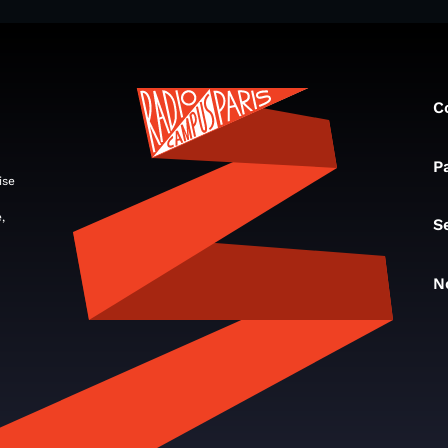
C
P
ise
,
S
N