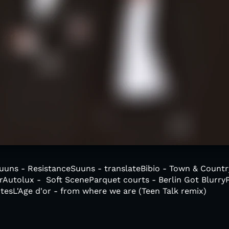
:Suuns - ResistanceSuuns - translateBibio - Town & Count
rAutolux - Soft SceneParquet courts - Berlin Got Blurry
nutesL'Age d'or - from where we are (Teen Talk remix)