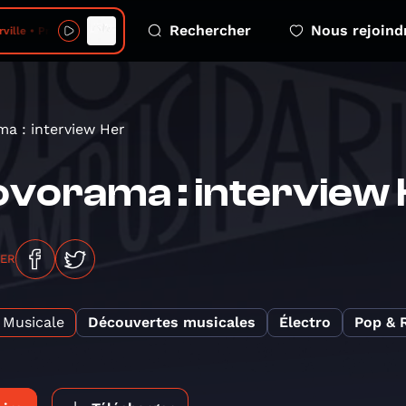
Rechercher
Nous rejoind
lle • Projections
a : interview Her
vorama : interview
GER
Musicale
Découvertes musicales
Électro
Pop & 