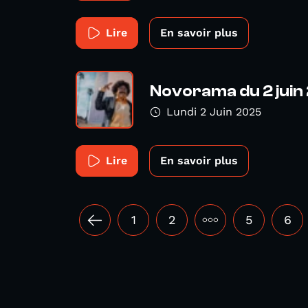
Lire
En savoir plus
Novorama du 2 juin
Lundi 2 Juin 2025
Lire
En savoir plus
1
2
•••
5
6