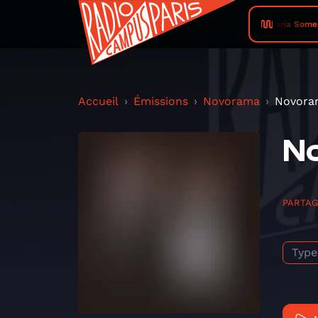
Maria Somervi
Accueil
Émissions
Novorama
Novoram
No
PARTA
Type