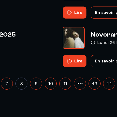
Lire
En savoir 
 2025
Novoram
Lundi 26 
Lire
En savoir 
7
8
9
10
11
•••
43
44