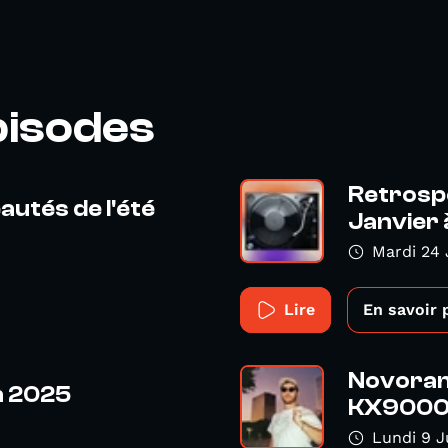
pisodes
Retrospe
utés de l'été
Janvier 
Mardi 24 
Lire
En savoir 
Novoram
n 2025
KX9000 
Lundi 9 J