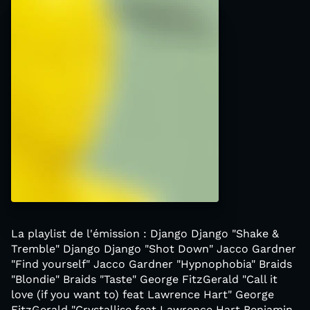
La playlist de l'émission : Django Django "Shake &
Tremble" Django Django "Shot Down" Jacco Gardner
"Find yourself" Jacco Gardner "Hypnophobia" Braids
"Blondie" Braids "Taste" George FitzGerald "Call it
love (if you want to) feat Lawrence Hart" George
FitzGerald "Crystallise feat Lawrence Hart Benjamin