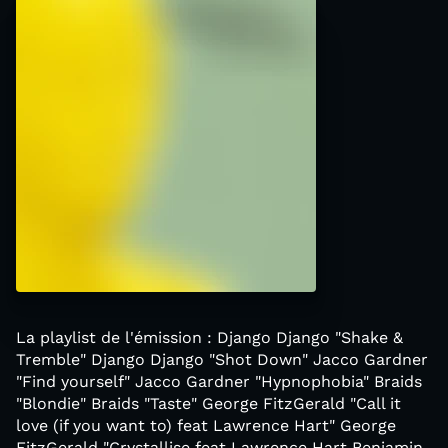
La playlist de l'émission : Django Django "Shake &
Tremble" Django Django "Shot Down" Jacco Gardner
"Find yourself" Jacco Gardner "Hypnophobia" Braids
"Blondie" Braids "Taste" George FitzGerald "Call it
love (if you want to) feat Lawrence Hart" George
FitzGerald "Crystallise feat Lawrence Hart Benjamin