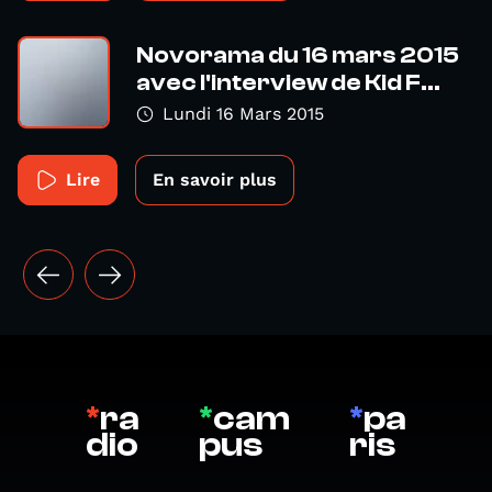
Novorama du 16 mars 2015
avec l'interview de Kid F...
Lundi 16 Mars 2015
Lire
En savoir plus
*
ra
*
cam
*
pa
dio
pus
ris