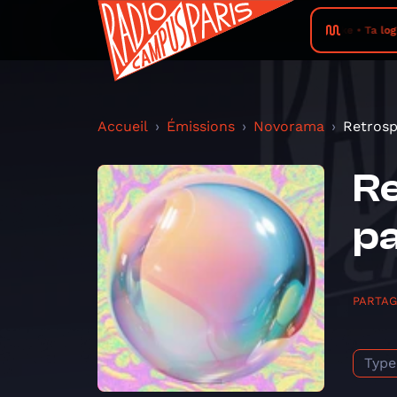
Ireke • Ta lo
Accueil
Émissions
Novorama
Retrosp
Re
pa
PARTA
Type