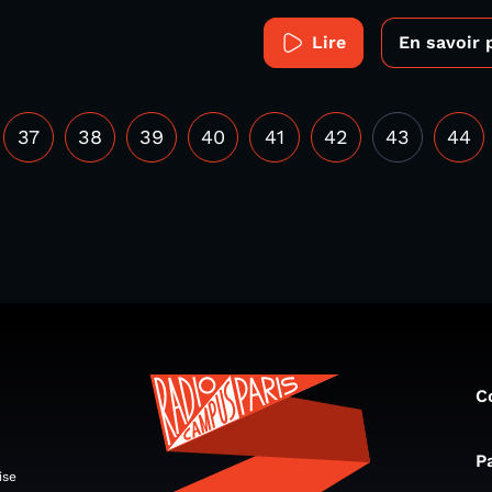
Lire
En savoir 
37
38
39
40
41
42
43
44
C
P
ise