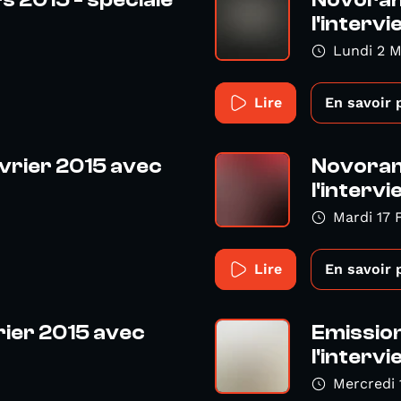
 2015 - spéciale
Novoram
l'intervi
Lundi 2 M
Lire
En savoir 
vrier 2015 avec
Novoram
l'intervi
Mardi 17 
Lire
En savoir 
ier 2015 avec
Emission
l'intervi
Mercredi 