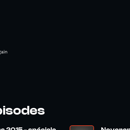
gain
pisodes