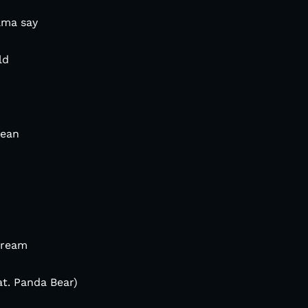
ama say
ld
cean
Dream
eat. Panda Bear)