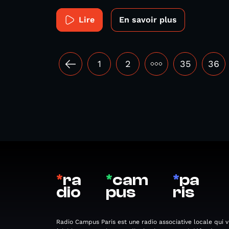
Lire
En savoir plus
1
2
•••
35
36
*
ra
*
cam
*
pa
dio
pus
ris
Radio Campus Paris est une radio associative locale qui v