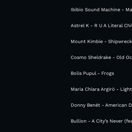
Ibibio Sound Machine - M
Astrel K - R U A Literal Chi
Mount Kimbie - Shipwreck
Cosmo Sheldrake - Old O
Bolis Pupul - Frogs
Maria Chiara Argirò - Light
Donny Benét - American 
Bullion - A City’s Never (f