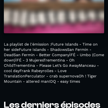
La playlist de l'émission :Future Islands - Time on
her sideFuture Islands - ShadowsSan Fermin -
DeadSan Fermin - Better CompanyÌFÉ - Umbo (Come
down)ÌFÉ - 3 MujeresTrementina - Oh
ChildTrementina - Please Let’s Go AwayManceau -
cool dayFrank Rabeyrolles - Love
TranslationPerculator - crab supernovaOh ! Tiger
Mountain - altered manIDQ - easy times
Les derniers épisodes