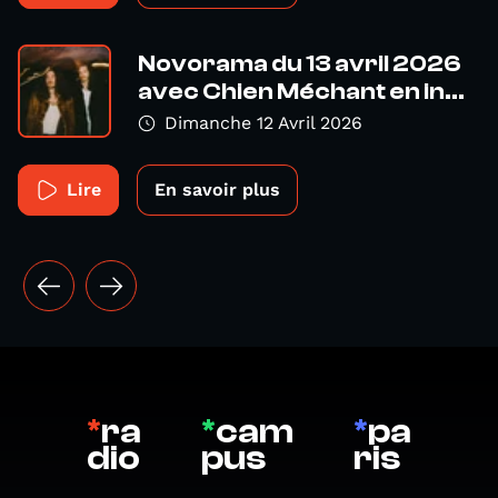
Novorama du 13 avril 2026
avec Chien Méchant en in...
Dimanche 12 Avril 2026
Lire
En savoir plus
*
ra
*
cam
*
pa
dio
pus
ris