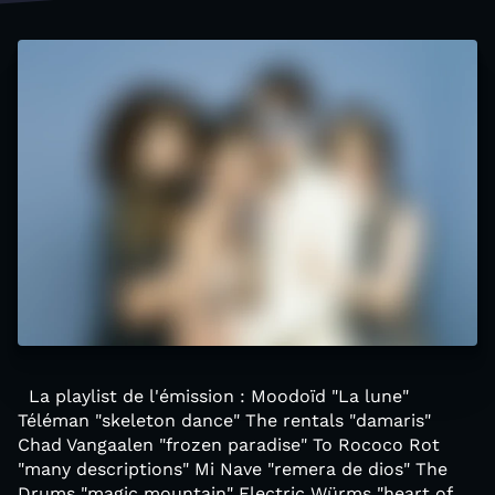
La playlist de l'émission : Moodoïd "La lune"
Téléman "skeleton dance" The rentals "damaris"
Chad Vangaalen "frozen paradise" To Rococo Rot
"many descriptions" Mi Nave "remera de dios" The
Drums "magic mountain" Electric Würms "heart of