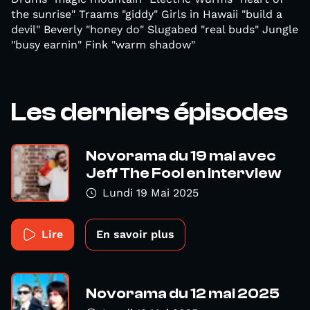
the sunrise" Traams "giddy" Girls in Hawaii "build a
devil" Beverly "honey do" Slugabed "real buds" Jungle
"busy earnin" Fink "warm shadow"
Les derniers épisodes
Novorama du 19 mai avec
Jeff The Fool en interview
Lundi 19 Mai 2025
Lire
En savoir plus
Novorama du 12 mai 2025