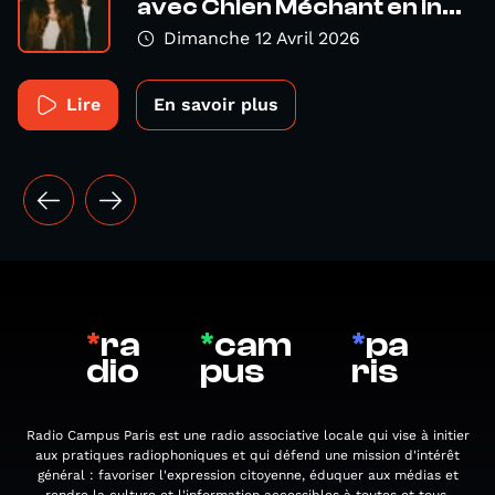
avec Chien Méchant en in...
Dimanche 12 Avril 2026
Lire
En savoir plus
*
ra
*
cam
*
pa
dio
pus
ris
Radio Campus Paris est une radio associative locale qui vise à initier
aux pratiques radiophoniques et qui défend une mission d'intérêt
général : favoriser l'expression citoyenne, éduquer aux médias et