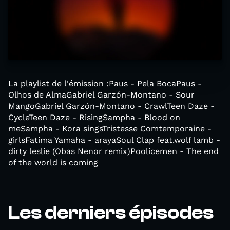
La playlist de l'émission :Paus - Pela BocaPaus -
Olhos de AlmaGabriel Garzón-Montano - Sour
MangoGabriel Garzón-Montano - CrawlTeen Daze -
CycleTeen Daze - RisingSampha - Blood on
meSampha - Kora singsTristesse Comtemporaine -
girlsFatima Yamaha - arayaSoul Clap feat.wolf lamb -
dirty leslie (Obas Nenor remix)Poolicemen - The end
of the world is coming
Les derniers épisodes