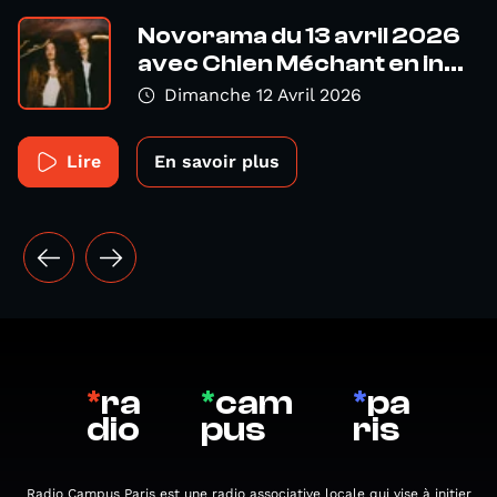
Novorama du 13 avril 2026
avec Chien Méchant en in...
Dimanche 12 Avril 2026
Lire
En savoir plus
*
ra
*
cam
*
pa
dio
pus
ris
Radio Campus Paris est une radio associative locale qui vise à initier