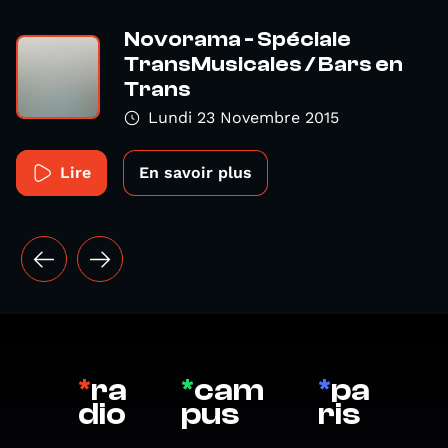
Novorama - Spéciale
TransMusicales / Bars en
Trans
Lundi 23 Novembre 2015
Lire
En savoir plus
*
ra
*
cam
*
pa
dio
pus
ris