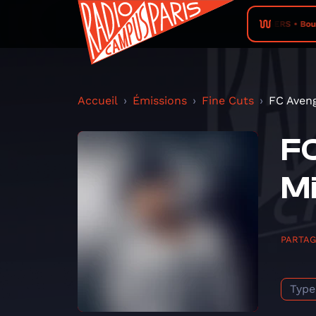
RADIO CAMPUS ANGERS • Bounce & Dream -
Accueil
Émissions
Fine Cuts
FC Aveng
FC
M
PARTA
Type