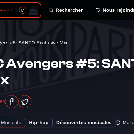
Rechercher
Nous rejoind
 2026-08-06 - s05 e04 free greenland kalaallit nunaat
ers #5: SANTO Exclusive Mix
 Avengers #5: SAN
ix
GER
Musicale
Hip-hop
Découvertes musicales
Mard