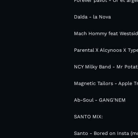
Forever pavot - Or et arg
Daïda - la Nova
Mach Hommy feat Westside
Parental X Alcynoos X Typ
NCY Milky Band - Mr Pota
Magnetic Tailors - Apple T
Ab-Soul - GANG'NEM
SANTO MIX:
Santo - Bored on Insta (mo