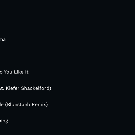
ama
 You Like It
t. Kiefer Shackelford)
de (Bluestaeb Remix)
hing