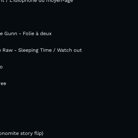
ent / L'idiophone du moyen-âge
 Gunn - Folie à deux
e Raw - Sleeping Time / Watch out
to
ree
nomite story flip)