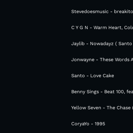
Stevedoesmusic - breakito
C Y G N - Warm Heart, Col
Jaylib - Nowadayz ( Santo
Jonwayne - These Words A
Santo - Love Cake
Benny Sings - Beat 100, fe
Yellow Seven - The Chase (
CoryaYo - 1995